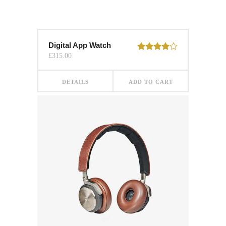
Digital App Watch
£
315.00
Rated
4.00
out
of 5
DETAILS
ADD TO CART