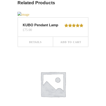
Related Products
KUBO Pendant Lamp
£
75.00
Rated
5.00
out of 5
DETAILS
ADD TO CART