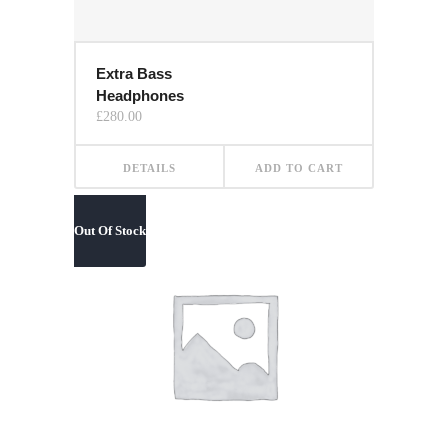
Extra Bass
Headphones
£
280.00
DETAILS
ADD TO CART
Out Of Stock