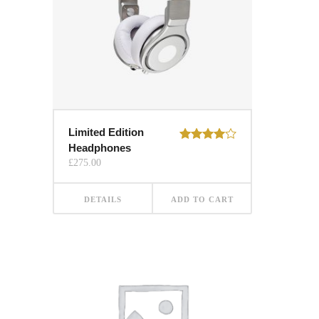
Limited Edition
Headphones
Rated
4.00
out
£
275.00
of 5
DETAILS
ADD TO CART