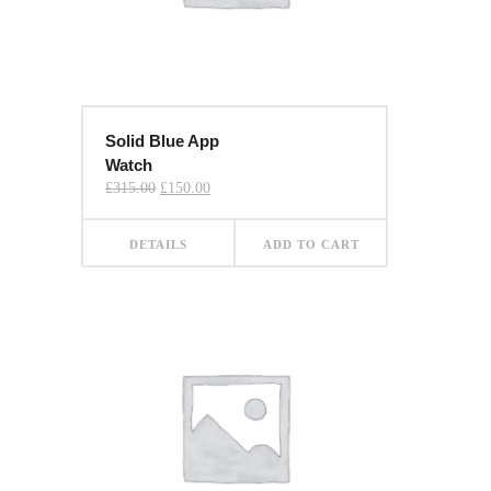
Solid Blue App
Watch
Original
Current
£
315.00
£
150.00
price
price
was:
is:
£315.00.
£150.00.
DETAILS
ADD TO CART