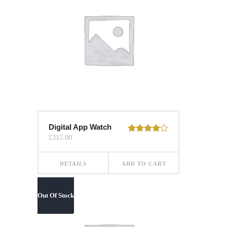
Digital App Watch
£
315.00
Rated
4.00
out
of 5
DETAILS
ADD TO CART
Out Of Stock