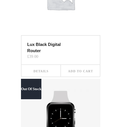
Lux Black Digital
Router
£
39.00
DETAILS
ADD TO CART
Out Of Stock