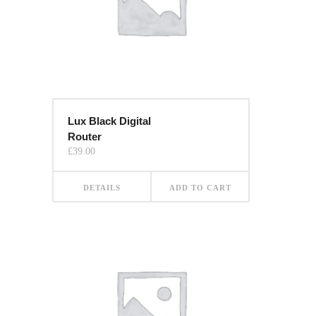
Lux Black Digital
Router
£
39.00
DETAILS
ADD TO CART