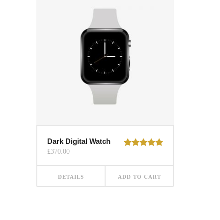
Dark Digital Watch
£
370.00
Rated
5.00
out of 5
DETAILS
ADD TO CART