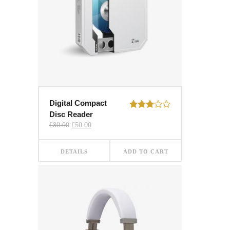
Digital Compact
Disc Reader
Rated
3.00
Original
Current
£
80.00
£
50.00
out of
price
price
was:
is:
5
£80.00.
£50.00.
DETAILS
ADD TO CART