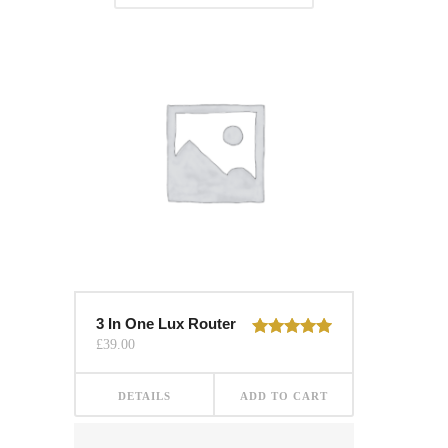
3 In One Lux Router
£
39.00
Rated
5.00
out of 5
DETAILS
ADD TO CART