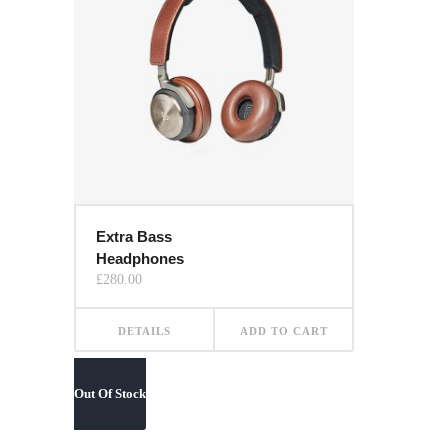
Extra Bass
Headphones
£
280.00
DETAILS
ADD TO CART
Out Of Stock