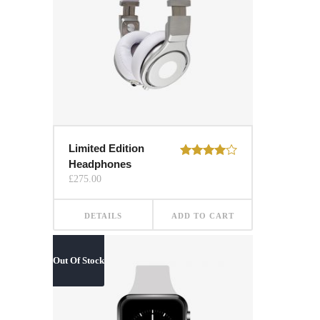
Limited Edition
Headphones
Rated
4.00
out
£
275.00
of 5
DETAILS
ADD TO CART
Out Of Stock