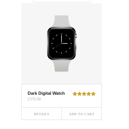
Dark Digital Watch
£
370.00
Rated
5.00
out of 5
DETAILS
ADD TO CART