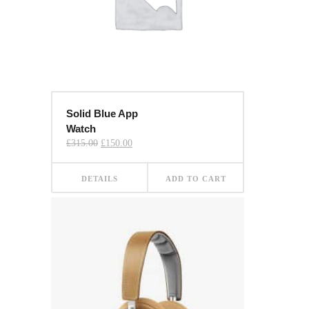
Solid Blue App
Watch
Original
Current
£
315.00
£
150.00
price
price
was:
is:
£315.00.
£150.00.
DETAILS
ADD TO CART