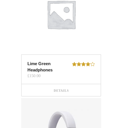
Lime Green
Headphones
Rated
4.00
out
£
150.00
of 5
DETAILS