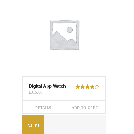
Digital App Watch
£
315.00
Rated
4.00
out
of 5
DETAILS
ADD TO CART
SALE!