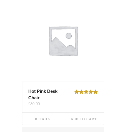
Hot Pink Desk
Chair
Rated
5.00
out of 5
£
80.00
DETAILS
ADD TO CART