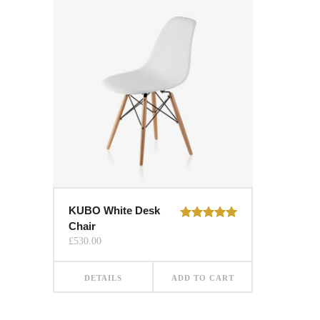
KUBO White Desk
Chair
Rated
5.00
out of 5
£
530.00
DETAILS
ADD TO CART