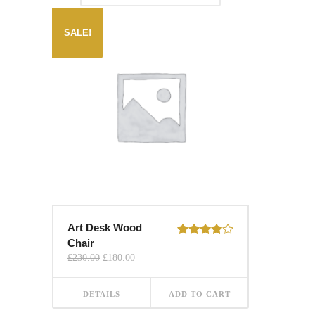
SALE!
Art Desk Wood
Chair
Rated
4.00
out
Original
Current
£
230.00
£
180.00
of 5
price
price
was:
is:
£230.00.
£180.00.
DETAILS
ADD TO CART