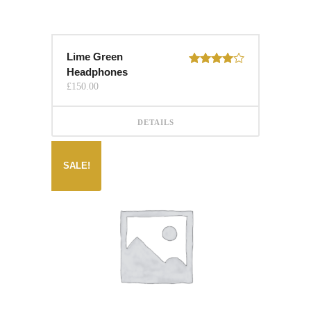
Lime Green
Headphones
Rated
4.00
out
£
150.00
of 5
DETAILS
SALE!