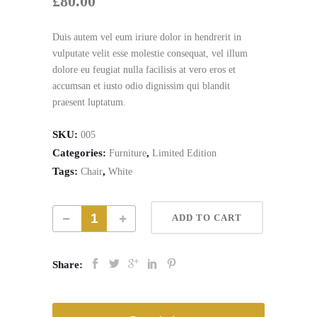
£
80.00
Duis autem vel eum iriure dolor in hendrerit in
vulputate velit esse molestie consequat, vel illum
dolore eu feugiat nulla facilisis at vero eros et
accumsan et iusto odio dignissim qui blandit
praesent luptatum.
SKU:
005
Categories:
,
Furniture
Limited Edition
Tags:
,
Chair
White
ADD TO CART
Share: