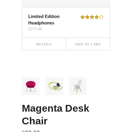
Limited Edition
Headphones
Rated
4.00
out
£
275.00
of 5
DETAILS
ADD TO CART
Magenta Desk
Chair