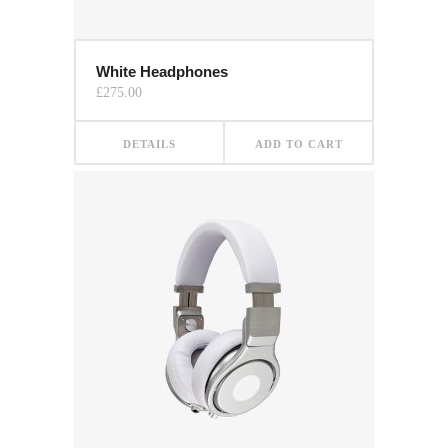
White Headphones
£
275.00
DETAILS
ADD TO CART