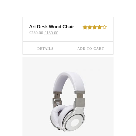
Art Desk Wood Chair
Original
Current
£
230.00
£
180.00
Rated
price
price
4.00
out
was:
is:
of 5
£230.00.
£180.00.
DETAILS
ADD TO CART