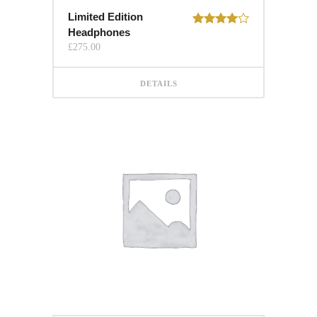
Limited Edition
Headphones
Rated
4.00
out
£
275.00
of 5
DETAILS