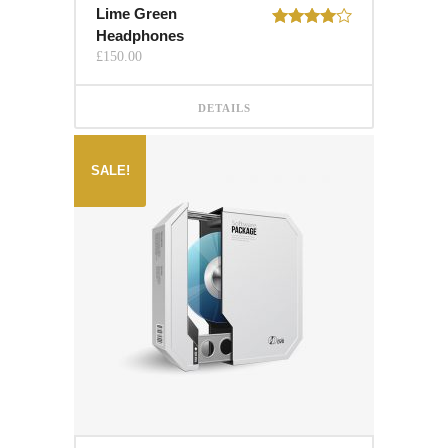
Lime Green
Headphones
Rated
4.00
out
£
150.00
of 5
DETAILS
SALE!