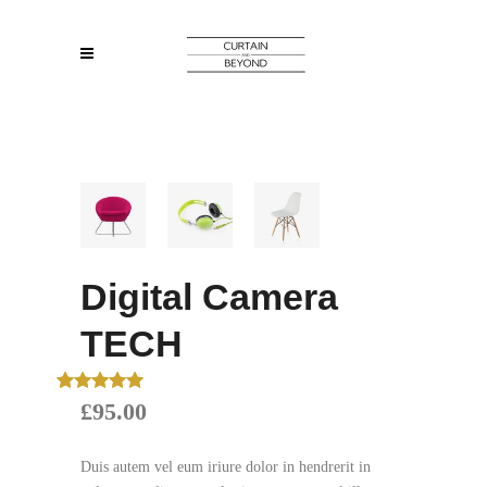
Digital Camera
TECH
Rated
2
5.00
£
95.00
out of 5
based on
customer
Duis autem vel eum iriure dolor in hendrerit in
ratings