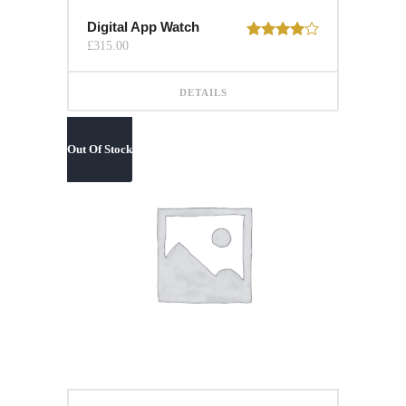
Digital App Watch
£
315.00
Rated
4.00
out
of 5
DETAILS
Out Of Stock