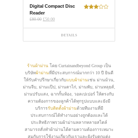
Digital Compact Disc
Reader
Rated
3.00
Original
Current
£
80.00
£
50.00
out of
price
price
was:
is:
5
£80.00.
£50.00.
DETAILS
ร้านผ้าม่าน
โดย Curtainandbeyond Group เป็น
บริษัท
ผ้าม่าน
ที่มีประสบการณ์มากกว่า 10 ปี ยินดี
ให้รับคำปรึกษาเกี่ยวกับ
แบบผ้าม่าน
เช่น ม่านม้วน,
ม่านจีบ, ม่านแป๊ป, ม่านตาไก่, ม่านพับ, ม่านหลุยส์,
ม่านปรับแสง, ฉากกั้นห้อง, วอลเปเปอร์ ให้ตรงกับ
ความต้องการของลูกค้าได้ทุกรูปแบบและยังมี
บริการ
รับติดตั้งผ้าม่าน
ด้วยทีมงานที่มี
ประสบการณ์ได้ทำงานอย่างถูกต้องและได้
ประสิทธิภาพรวมผ้าม่านหลากหลายสไตล์
สามารถสั่งทำผ้าม่านได้ตามความต้องการเหมาะ
สมกับการใช้งานเกี่ยวกับเราและยังรับตกแต่ง