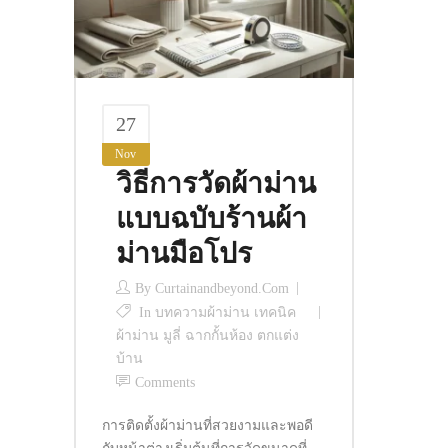
27
Nov
วิธีการวัดผ้าม่าน
แบบฉบับร้านผ้า
ม่านมือโปร
By
Curtainandbeyond.com
In
บทความผ้าม่าน เทคนิค
ผ้าม่าน มูลี่ ฉากกั้นห้อง ตกแต่ง
บ้าน
Comments
การติดตั้งผ้าม่านที่สวยงามและพอดี