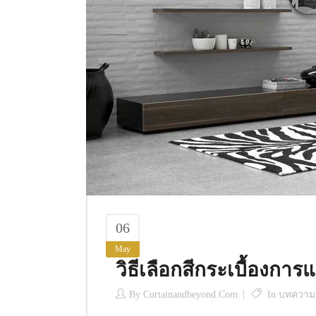
06
May
วิธีเลือกสีกระเบื้องการ
By
Curtainandbeyond.com
In
บทความผ้