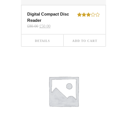
Digital Compact Disc
Reader
Rated
3.00
Original
Current
£
80.00
£
50.00
out of
price
price
was:
is:
5
£80.00.
£50.00.
DETAILS
ADD TO CART