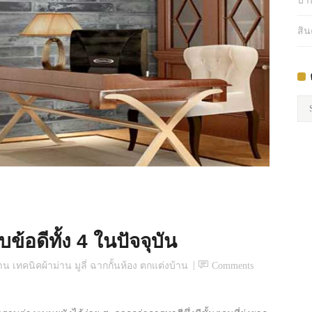
บ้า
สิน
คว
รู้
เกี่
กับ
ผ้า
ม่า
ข้อดีทั้ง 4 ในปัจจุบัน
น เทคนิคผ้าม่าน มูลี่ ฉากกั้นห้อง ตกแต่งบ้าน
Comments