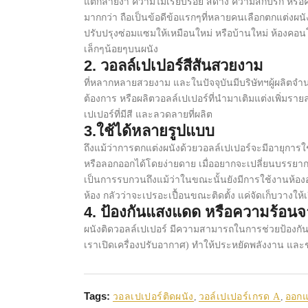
แตกลายงา ความไม่เรียบร้อย สีด่าง ความสกปรก หรือครา
มากกว่า ถือเป็นข้อดีข้อแรกๆที่หลายคนเลือกตกแต่งผนัง
ปรับปรุงซ่อมแซมให้เหมือนใหม่ หรือบ้านใหม่ ห้องคอนโดใ
เล็กๆน้อยๆบนผนัง
2. วอลล์เปเปอร์สีสันสวยงาม
ที่หลากหลายสวยงาม และในปัจจุบันมีบริษัทฯผู้ผลิต
ต้องการ หรือผลิตวอลล์เปเปอร์ที่นำมาเติมแต่งเพิ่มรายล
เปเปอร์ที่มีสี และลวดลายที่ผลิต
3.ใช้ได้หลายรูปแบบ
ถึงแม้ว่าการตกแต่งผนังด้วยวอลล์เปเปอร์จะมีอายุการใ
หรือลอกออกได้โดยง่ายดาย เมื่ออยากจะเปลี่ยนบรรยาก
เป็นการรบกวนถึงแม้ว่าในขณะนั้นยังมีการใช้งานห้องอยู
ห้อง กลัวว่าจะเปรอะเปื้อนขณะติดตั้ง แค่จัดเก็บวางให
4. ป้องกันแสงแดด หรือความร้อนจ
ผนังติดวอลล์เปเปอร์ มีความสามารถในการช่วยป้องกั
เราเปิดเครื่องปรับอากาศ) ทำให้ประหยัดพลังงาน แล
Tags:
วอลเปเปอร์ติดผนัง
,
วอล์เปเปอร์เกรด A
,
ออก