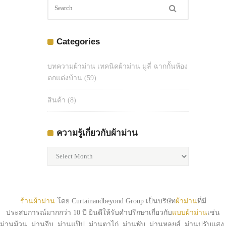
Categories
บทความผ้าม่าน เทคนิคผ้าม่าน มูลี่ ฉากกั้นห้อง
ตกแต่งบ้าน
(59)
สินค้า
(8)
ความรู้เกี่ยวกับผ้าม่าน
ความ
รู้
เกี่ยว
กับ
ผ้า
ร้านผ้าม่าน
โดย Curtainandbeyond Group เป็นบริษัท
ผ้าม่าน
ที่มี
ม่าน
ประสบการณ์มากกว่า 10 ปี ยินดีให้รับคำปรึกษาเกี่ยวกับ
แบบผ้าม่าน
เช่น
ม่านม้วน, ม่านจีบ, ม่านแป๊ป, ม่านตาไก่, ม่านพับ, ม่านหลุยส์, ม่านปรับแสง,