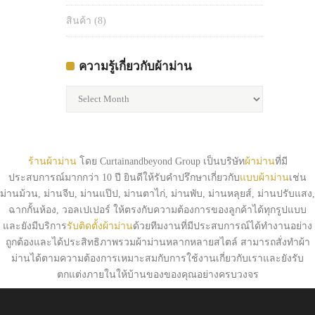
สินค้า
(8)
ความรู้เกี่ยวกับผ้าม่าน
ความ
รู้
เกี่ยว
กับ
ผ้า
ร้านผ้าม่าน
โดย Curtainandbeyond Group เป็นบริษัท
ผ้าม่าน
ที่มี
ม่าน
ประสบการณ์มากกว่า 10 ปี ยินดีให้รับคำปรึกษาเกี่ยวกับ
แบบผ้าม่าน
เช่น
ม่านม้วน, ม่านจีบ, ม่านแป๊ป, ม่านตาไก่, ม่านพับ, ม่านหลุยส์, ม่านปรับแสง,
ฉากกั้นห้อง, วอลเปเปอร์ ให้ตรงกับความต้องการของลูกค้าได้ทุกรูปแบบ
และยังมีบริการ
รับติดตั้งผ้าม่าน
ด้วยทีมงานที่มีประสบการณ์ได้ทำงานอย่าง
ถูกต้องและได้ประสิทธิภาพรวมผ้าม่านหลากหลายสไตล์ สามารถสั่งทำผ้า
ม่านได้ตามความต้องการเหมาะสมกับการใช้งานเกี่ยวกับเราและยังรับ
ตกแต่งภายในให้บ้านของของคุณอย่างครบวงจร