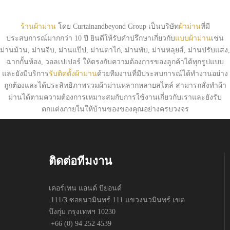
เกี่ยว
กับ
ผ้า
ร้านผ้าม่าน
โดย Curtainandbeyond Group เป็นบริษัท
ผ้าม่าน
ที่มี
ม่าน
ประสบการณ์มากกว่า 10 ปี ยินดีให้รับคำปรึกษาเกี่ยวกับ
แบบผ้าม่าน
เช่น
ม่านม้วน, ม่านจีบ, ม่านแป๊ป, ม่านตาไก่, ม่านพับ, ม่านหลุยส์, ม่านปรับแสง,
ฉากกั้นห้อง, วอลเปเปอร์ ให้ตรงกับความต้องการของลูกค้าได้ทุกรูปแบบ
และยังมีบริการ
รับติดตั้งผ้าม่าน
ด้วยทีมงานที่มีประสบการณ์ได้ทำงานอย่าง
ถูกต้องและได้ประสิทธิภาพรวมผ้าม่านหลากหลายสไตล์ สามารถสั่งทำผ้า
ม่านได้ตามความต้องการเหมาะสมกับการใช้งานเกี่ยวกับเราและยังรับ
ตกแต่งภายในให้บ้านของของคุณอย่างครบวงจร
ติดต่อทีมงาน
เคอร์เทน แอนด์ บียอนด์
111/3 ซอยนวมินทร์ 111 แขวงนวมินทร์ เขต
บึงกุ่ม กรุงเทพฯ 10230
+66 (0) 94 252 4539