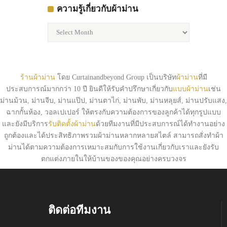
ความรู้เกี่ยวกับผ้าม่าน
ความ
รู้
เกี่ยว
กับ
ผ้า
ร้านผ้าม่าน
โดย Curtainandbeyond Group เป็นบริษัท
ผ้าม่าน
ที่มี
ม่าน
ประสบการณ์มากกว่า 10 ปี ยินดีให้รับคำปรึกษาเกี่ยวกับ
แบบผ้าม่าน
เช่น
ม่านม้วน, ม่านจีบ, ม่านแป๊ป, ม่านตาไก่, ม่านพับ, ม่านหลุยส์, ม่านปรับแสง,
ฉากกั้นห้อง, วอลเปเปอร์ ให้ตรงกับความต้องการของลูกค้าได้ทุกรูปแบบ
และยังมีบริการ
รับติดตั้งผ้าม่าน
ด้วยทีมงานที่มีประสบการณ์ได้ทำงานอย่าง
ถูกต้องและได้ประสิทธิภาพรวมผ้าม่านหลากหลายสไตล์ สามารถสั่งทำผ้า
ม่านได้ตามความต้องการเหมาะสมกับการใช้งานเกี่ยวกับเราและยังรับ
ตกแต่งภายในให้บ้านของของคุณอย่างครบวงจร
ติดต่อทีมงาน