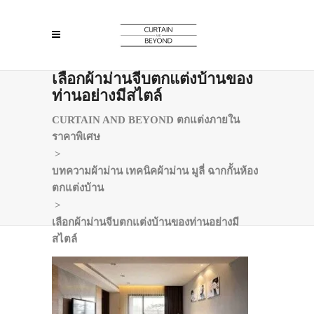
เลือกผ้าม่านจีบตกแต่งบ้านของ
ท่านอย่างมีสไตล์
CURTAIN AND BEYOND ตกแต่งภายใน
ราคาพิเศษ
>
บทความผ้าม่าน เทคนิคผ้าม่าน มูลี่ ฉากกั้นห้อง
ตกแต่งบ้าน
>
เลือกผ้าม่านจีบตกแต่งบ้านของท่านอย่างมี
สไตล์