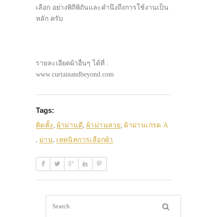
เลือก อย่างพิถีพิถันและคำนึงถึงการใช้งานเป็น
หลัก ครับ
รายละเอียดผ้าอื่นๆ ได้ที่ :
www.curtainandbeyond.com
Tags:
ติดตั้ง
,
ผ้าม่านดี
,
ผ้าม่านสวย
,
ผ้าม่านเกรด A
,
ม่าน
,
เทคนิคการเลือกผ้า