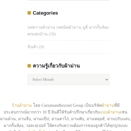
Categories
บทความผ้าม่าน เทคนิคผ้าม่าน มูลี่ ฉากกั้นห้อง
ตกแต่งบ้าน
(59)
สินค้า
(8)
ความรู้เกี่ยวกับผ้าม่าน
ความ
รู้
เกี่ยว
กับ
ผ้า
ร้านผ้าม่าน
โดย Curtainandbeyond Group เป็นบริษัท
ผ้าม่าน
ที่มี
ม่าน
ประสบการณ์มากกว่า 10 ปี ยินดีให้รับคำปรึกษาเกี่ยวกับ
แบบผ้าม่าน
เช่น
ม่านม้วน, ม่านจีบ, ม่านแป๊ป, ม่านตาไก่, ม่านพับ, ม่านหลุยส์, ม่านปรับแสง,
ฉากกั้นห้อง, วอลเปเปอร์ ให้ตรงกับความต้องการของลูกค้าได้ทุกรูปแบบ