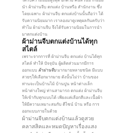
ได้รับความนิยมสูงสุด อีกด้วย คนส่วนมากนิยม
นำ ผ้าม่านจีบ ตกแต่ง บ้านหรือ สำนักงาน ซึ่ง
โดยเฉพาะ ผ้าม่านจีบ ตกแต่งบ้านนั้นถือว่า ได้
รับความนิยมมาก เราลองมาดูเหตุผลกันครับว่า
ทำไม ผ้าม่านจีบ จึงได้รับความนิยมในการนำ
มาตกแต่งบ้าน
ผ้าม่านจีบตกแต่งบ้านได้ทุก
สไตล์
เพราะจากการที่ ผ้าม่านจีบ ตกแต่ง บ้านได้ทุก
สไตล์ ทำให้ ปัจจุบัน ผู้ผลิตส่วนมากมีการ
ออกแบบ
ผ้าม่านจีบ
มากมายหลายชนิด มีแบบ
สวยๆให้เลือกมากมาย ดังนั้นไม่ว่า บ้านของ
ท่านจะเป็นบ้านไม้ บ้านปูน หน้าต่างเล็ก
หน้าต่างใหญ่ ท่านสามารถ ตกแต่ง ผ้าม่านจีบ
ให้เข้ากับทุกแบบได้ เพียงแค่เลือกสีและเนื้อผ้า
ให้มีความเหมาะสมกับ ดีไซน์ บ้าน หรือ การ
ออกแบบภายในด้วย
ผ้าม่านจีบตกแต่งบ้านแล้วดูสวย
คลาสสิคและหมดปัญหาเรื่องแสง