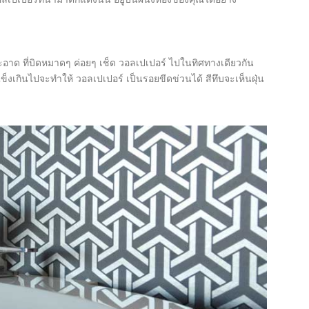
าด ที่บิดหมาดๆ ค่อยๆ เช็ด วอลเปเปอร์ ไปในทิศทางเดียวกัน
ข็งเกินไปจะทำให้ วอลเปเปอร์ เป็นรอยขีดข่วนได้ สีทึบจะเห็นฝุ่น