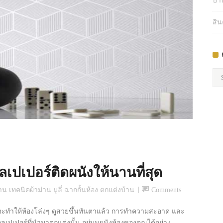
บ้า
สิน
คว
รู้
เกี่
กับ
ผ้า
ม่า
เปเปอร์ติดผนังให้นานที่สุด
น เทคนิคผ้าม่าน มูลี่ ฉากกั้นห้อง ตกแต่งบ้าน
Comments
กจะทำให้ห้องโล่งๆ ดูสวยขึ้นทันตาแล้ว การทำความสะอาด และ
ลเปเปอร์ที่นำมาตกแต่งนั้น อยู่บนผนังห้องของคุณได้อย่าง